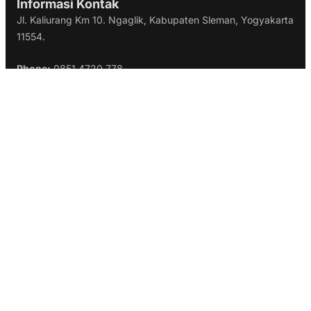
Informasi Kontak
Jl. Kaliurang Km 10. Ngaglik, Kabupaten Sleman, Yogyakarta
11554.
Phone:
0851 4720 778
Email:
halo@jelajahtour.com
Layanan Senin s.d Jumat
(Pukul 09.00 – 17.00 WIB)
Link Penting
Cara Pemesanan
Syarat & Ketentuan
Tentang Kami
Kontak Kami
@Copyright Jelajah. All Rights Reserved