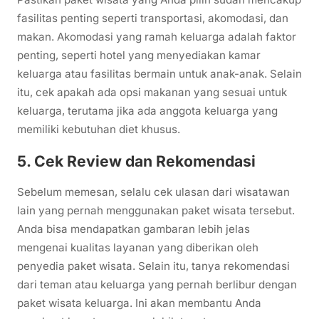
fasilitas penting seperti transportasi, akomodasi, dan
makan. Akomodasi yang ramah keluarga adalah faktor
penting, seperti hotel yang menyediakan kamar
keluarga atau fasilitas bermain untuk anak-anak. Selain
itu, cek apakah ada opsi makanan yang sesuai untuk
keluarga, terutama jika ada anggota keluarga yang
memiliki kebutuhan diet khusus.
5. Cek Review dan Rekomendasi
Sebelum memesan, selalu cek ulasan dari wisatawan
lain yang pernah menggunakan paket wisata tersebut.
Anda bisa mendapatkan gambaran lebih jelas
mengenai kualitas layanan yang diberikan oleh
penyedia paket wisata. Selain itu, tanya rekomendasi
dari teman atau keluarga yang pernah berlibur dengan
paket wisata keluarga. Ini akan membantu Anda