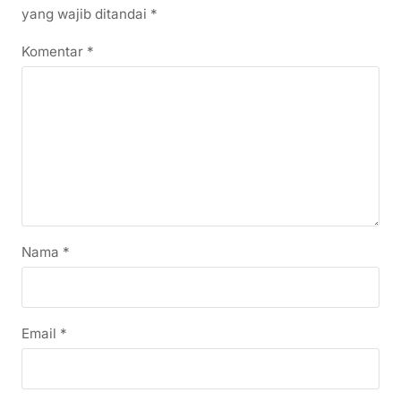
yang wajib ditandai
*
Komentar
*
Nama
*
Email
*