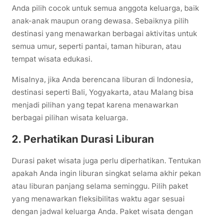
Anda pilih cocok untuk semua anggota keluarga, baik
anak-anak maupun orang dewasa. Sebaiknya pilih
destinasi yang menawarkan berbagai aktivitas untuk
semua umur, seperti pantai, taman hiburan, atau
tempat wisata edukasi.
Misalnya, jika Anda berencana liburan di Indonesia,
destinasi seperti Bali, Yogyakarta, atau Malang bisa
menjadi pilihan yang tepat karena menawarkan
berbagai pilihan wisata keluarga.
2. Perhatikan Durasi Liburan
Durasi paket wisata juga perlu diperhatikan. Tentukan
apakah Anda ingin liburan singkat selama akhir pekan
atau liburan panjang selama seminggu. Pilih paket
yang menawarkan fleksibilitas waktu agar sesuai
dengan jadwal keluarga Anda. Paket wisata dengan