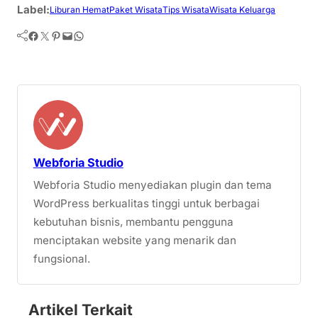
Label:
Liburan Hemat
Paket Wisata
Tips Wisata
Wisata Keluarga
Facebook
Twitter
Pinterest
Mail
WhatsApp
Webforia Studio
Webforia Studio menyediakan plugin dan tema
WordPress berkualitas tinggi untuk berbagai
kebutuhan bisnis, membantu pengguna
menciptakan website yang menarik dan
fungsional.
Artikel Terkait