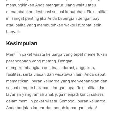
memungkinkan Anda mengatur ulang waktu atau
menambahkan destinasi sesuai kebutuhan. Fleksibilitas
ini sangat penting jika Anda bepergian dengan bayi
atau balita yang membutuhkan waktu istirahat lebih
banyak.
Kesimpulan
Memilih paket wisata keluarga yang tepat memerlukan
perencanaan yang matang. Dengan
mempertimbangkan destinasi, durasi, anggaran,
fasilitas, serta ulasan dari wisatawan lain, Anda dapat
memastikan liburan keluarga yang menyenangkan dan
sesuai dengan harapan. Jangan lupa, fleksibilitas dan
layanan yang ramah anak juga menjadi kunci sukses
dalam memilih paket wisata. Semoga liburan keluarga
Anda berjalan lancar dan penuh kenangan indah!